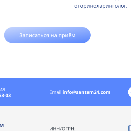
оториноларинголог.
Записаться на приём
ия
Email:
info@santem24.com
53-03
ам
ИНН/ОГРН: