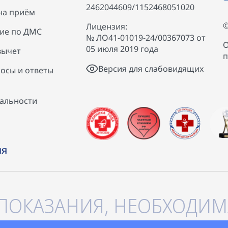
2462044609/1152468051020
на приём
©
Лицензия:
ие по ДМС
№ ЛО41-01019-24/00367073 от
О
05 июля 2019 года
вычет
п
Версия для слабовидящих
осы и ответы
альности
ия
ПОКАЗАНИЯ, НЕОБХОДИМ