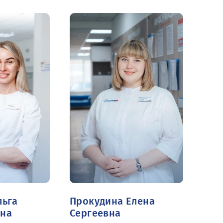
льга
Прокудина Елена
вна
Сергеевна