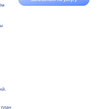
ём
ны
ий.
 план