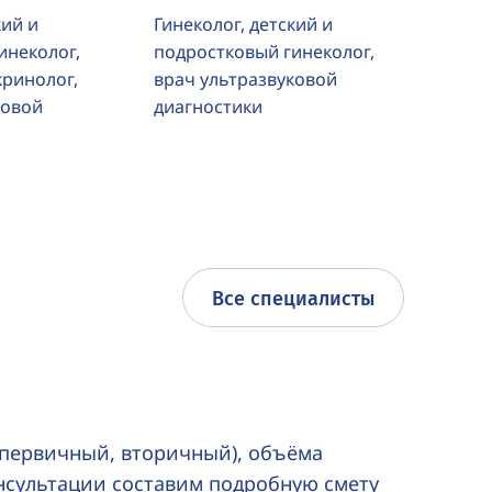
кий и
Гинеколог, детский и
инеколог,
подростковый гинеколог,
кринолог,
врач ультразвуковой
ковой
диагностики
Все специалисты
(первичный, вторичный), объёма
нсультации составим подробную смету