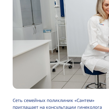
Сеть семейных поликлиник «Сантем»
приглашает на консультации гинеколога