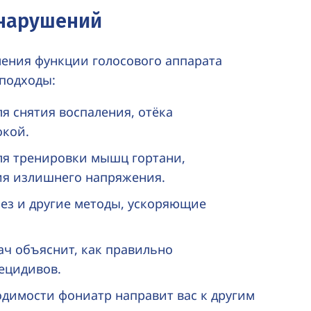
 нарушений
ления функции голосового аппарата
подходы:
я снятия воспаления, отёка
окой.
ля тренировки мышц гортани,
ия излишнего напряжения.
ез и другие методы, ускоряющие
ач объяснит, как правильно
ецидивов.
димости фониатр направит вас к другим