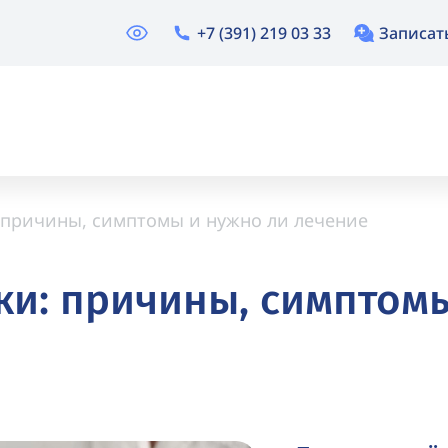
+7 (391) 219 03 33
Записат
 причины, симптомы и нужно ли лечение
ки: причины, симптом