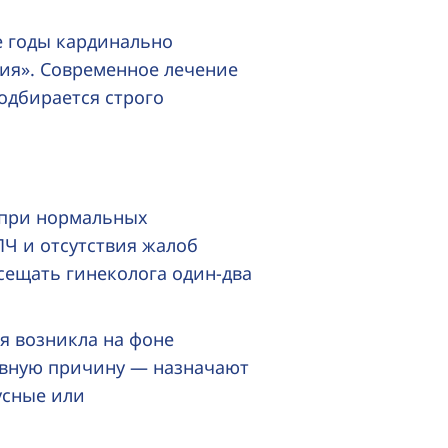
е годы кардинально
ия». Современное лечение
одбирается строго
 при нормальных
ПЧ и отсутствия жалоб
осещать гинеколога
один-два
я возникла на фоне
овную причину — назначают
усные или