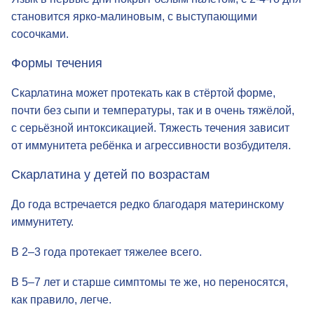
Язык в первые дни покрыт белым налётом, с
2-4-го
дня
становится
ярко-малиновым
, с выступающими
сосочками.
Формы течения
Скарлатина может протекать как в стёртой форме,
почти без сыпи и температуры, так и в очень тяжёлой,
с серьёзной интоксикацией. Тяжесть течения зависит
от иммунитета ребёнка и агрессивности возбудителя.
Скарлатина у детей по возрастам
До года встречается редко благодаря материнскому
иммунитету.
В 2–3 года протекает тяжелее всего.
В 5–7 лет и старше симптомы те же, но переносятся,