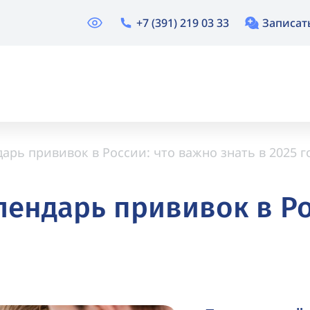
+7 (391) 219 03 33
Записат
рь прививок в России: что важно знать в 2025 г
ендарь прививок в Ро