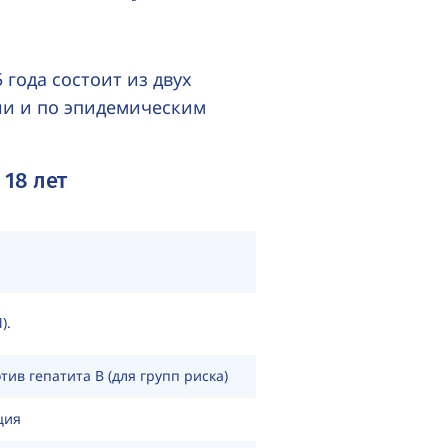
года состоит из двух
ии и по эпидемическим
 18 лет
М
).
ив гепатита B (для групп риска)
ция