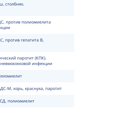
ш, столбняк.
ДС, против полиомиелита
екции
С, против гепатита B,
ический паротит (КПК).
пневмококковой инфекции
олиомиелит
АДС-М
, корь, краснуха, паротит
АСД, полиомиелит